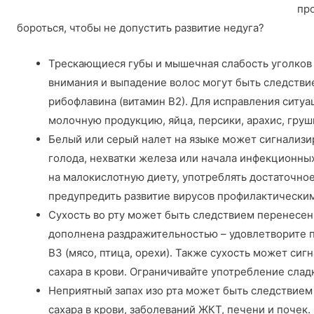
пр
бороться, чтобы не допустить развитие недуга?
Трескающиеся губы и мышечная слабость уголков
внимания и выпадение волос могут быть следстви
рибофлавина (витамин В2). Для исправления ситуа
молочную продукцию, яйца, персики, арахис, груш
Белый или серый налет на языке может сигнализи
голода, нехватки железа или начала инфекционны
на малокислотную диету, употреблять достаточно
предупредить развитие вирусов профилактически
Сухость во рту может быть следствием перенесен
дополнена раздражительностью – удовлетворите п
В3 (мясо, птица, орехи). Также сухость может си
сахара в крови. Ограничивайте употребление слад
Неприятный запах изо рта может быть следствием
сахара в крови, заболеваний ЖКТ, печени и почек.