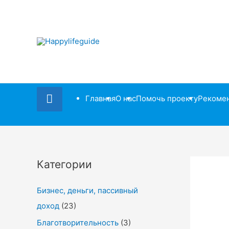
Секция
Главная
О нас
Помочь проекту
Рекоме
под
шапкой
Категории
Бизнес, деньги, пассивный
доход
(23)
Благотворительность
(3)