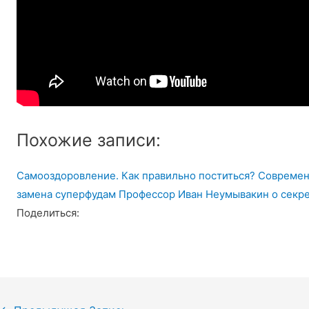
Похожие записи:
Самооздоровление. Как правильно поститься?
Современ
замена суперфудам
Профессор Иван Неумывакин о секре
Поделиться: