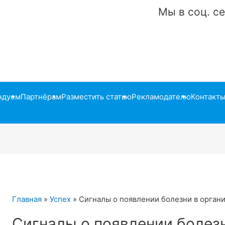
Мы в соц. се
ндуем
Партнёрам
Разместить статью
Рекламодателю
Контакт
Главная
»
Успех
»
Сигналы о появлении болезни в орган
Сигналы о появлении болез