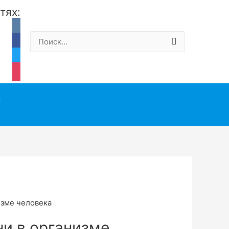
тях:
vkontakte
Найти:
facebook
twitter
instagram
ы
изме человека
ни в организме