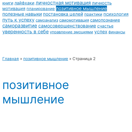
личностная мотивация
лайфхаки
личность
книги
позитивное мышление
мотивация
планирование
полезные навыки
постановка целей
психология
практики
путь к успеху
самопознание
самоанализ
самомотивация
саморазвитие
самосовершенствование
счастье
уверенность в себе
успех
управление эмоциями
финансы
Главная
»
позитивное мышление
»
Страница 2
позитивное
мышление