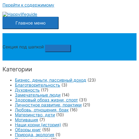
Перейти к содержимому
Главное меню
Секция под шапкой
Категории
Бизнес, деньги, пассивный доход
(23)
Благотворительность
(3)
Духовность
(17)
Замечательные люди
(14)
Здоровый образ жизни, спорт
(31)
Личностное развитие, практики
(21)
Любовь, отношения, брак
(16)
Материнство, дети
(10)
Мотивация
(7)
Наши корни (история)
(5)
Обзоры книг
(55)
Природа, экология
(1)