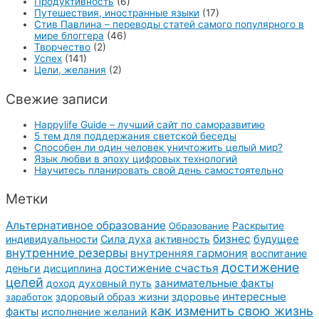
Продуктивность
(6)
Путешествия, иностранные языки
(17)
Стив Павлина – переводы статей самого популярного в
мире блоггера
(46)
Творчество
(2)
Успех
(141)
Цели, желания
(2)
Свежие записи
Happylife Guide – лучший сайт по саморазвитию
5 тем для поддержания светской беседы
Способен ли один человек уничтожить целый мир?
Язык любви в эпоху цифровых технологий
Научитесь планировать свой день самостоятельно
Метки
Альтернативное образование
Образование
Раскрытие
бизнес
Сила духа
активность
будущее
индивидуальности
внутренние резервы
внутренняя гармония
воспитание
достижение
достижение счастья
деньги
дисциплина
целей
занимательные факты
духовный путь
доход
интересные
здоровый образ жизни
здоровье
заработок
как изменить свою жизнь
факты
исполнение желаний