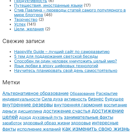
Продуктивность
(6)
Путешествия, иностранные языки
(17)
Стив Павлина – переводы статей самого популярного в
мире блоггера
(46)
Творчество
(2)
Успех
(141)
Цели, желания
(2)
Свежие записи
Happylife Guide – лучший сайт по саморазвитию
5 тем для поддержания светской беседы
Способен ли один человек уничтожить целый мир?
Язык любви в эпоху цифровых технологий
Научитесь планировать свой день самостоятельно
Метки
Альтернативное образование
Образование
Раскрытие
бизнес
Сила духа
активность
будущее
индивидуальности
внутренние резервы
внутренняя гармония
воспитание
достижение
достижение счастья
деньги
дисциплина
целей
занимательные факты
духовный путь
доход
интересные
здоровый образ жизни
здоровье
заработок
как изменить свою жизнь
факты
исполнение желаний