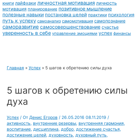
личностная мотивация
лайфхаки
личность
книги
позитивное мышление
мотивация
планирование
полезные навыки
постановка целей
психология
практики
путь к успеху
самопознание
самоанализ
самомотивация
саморазвитие
самосовершенствование
счастье
уверенность в себе
успех
управление эмоциями
финансы
Главная
»
Успех
»
5 шагов к обретению силы духа
5 шагов к обретению силы
духа
Успех
/ От
Денис Егоров
/
26.05.2016
08.11.2019
/
активность
,
внутренние резервы
,
внутренняя гармония
,
воспитание
,
дисциплина
,
добро
,
достижение счастья
,
достижение целей
,
духовность
,
духовный путь
,