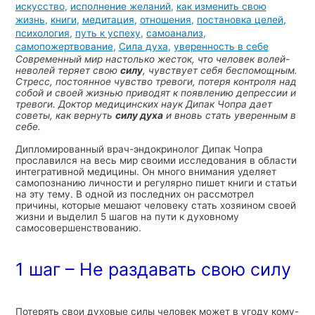
искусство
,
исполнение желаний
,
как изменить свою
жизнь
,
книги
,
медитация
,
отношения
,
постановка целей
,
психология
,
путь к успеху
,
самоанализ
,
самопожертвование
,
Сила духа
,
уверенность в себе
Современный мир настолько жесток, что человек волей-
неволей теряет свою
силу
, чувствует себя беспомощным.
Стресс, постоянное чувство тревоги, потеря контроля над
собой и своей жизнью приводят к появлению депрессии и
тревоги. Доктор медицинских наук Дипак Чопра дает
советы, как вернуть
силу духа
и вновь стать уверенным в
себе.
Дипломированный врач-эндокринолог Дипак Чопра
прославился на весь мир своими исследования в области
интегративной медицины. Он много внимания уделяет
самопознанию личности и регулярно пишет книги и статьи
на эту тему. В одной из последних он рассмотрел
причины, которые мешают человеку стать хозяином своей
жизни и выделил 5 шагов на пути к духовному
самосовершенствованию.
1 шаг – Не раздавать свою силу
Потерять свои духовые силы человек может в угоду кому-