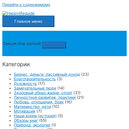
Перейти к содержимому
Главное меню
Секция под шапкой
Категории
Бизнес, деньги, пассивный доход
(23)
Благотворительность
(3)
Духовность
(17)
Замечательные люди
(14)
Здоровый образ жизни, спорт
(31)
Личностное развитие, практики
(21)
Любовь, отношения, брак
(16)
Материнство, дети
(10)
Мотивация
(7)
Наши корни (история)
(5)
Обзоры книг
(55)
Природа, экология
(1)