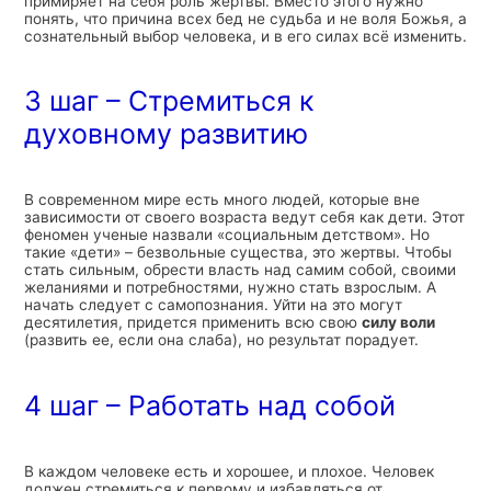
примиряет на себя роль жертвы. Вместо этого нужно
понять, что причина всех бед не судьба и не воля Божья, а
сознательный выбор человека, и в его силах всё изменить.
3 шаг – Стремиться к
духовному развитию
В современном мире есть много людей, которые вне
зависимости от своего возраста ведут себя как дети. Этот
феномен ученые назвали «социальным детством». Но
такие «дети» – безвольные существа, это жертвы. Чтобы
стать сильным, обрести власть над самим собой, своими
желаниями и потребностями, нужно стать взрослым. А
начать следует с самопознания. Уйти на это могут
десятилетия, придется применить всю свою
силу воли
(развить ее, если она слаба), но результат порадует.
4 шаг – Работать над собой
В каждом человеке есть и хорошее, и плохое. Человек
должен стремиться к первому и избавляться от