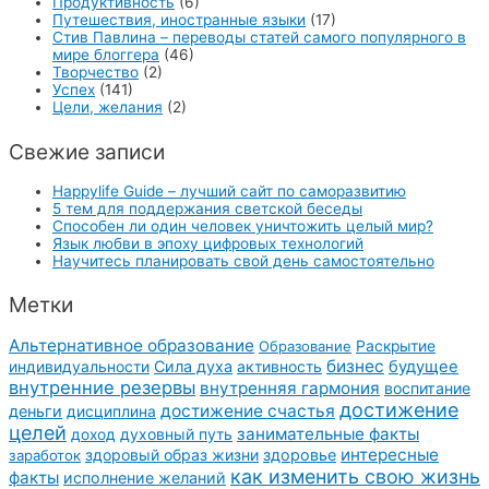
Продуктивность
(6)
Путешествия, иностранные языки
(17)
Стив Павлина – переводы статей самого популярного в
мире блоггера
(46)
Творчество
(2)
Успех
(141)
Цели, желания
(2)
Свежие записи
Happylife Guide – лучший сайт по саморазвитию
5 тем для поддержания светской беседы
Способен ли один человек уничтожить целый мир?
Язык любви в эпоху цифровых технологий
Научитесь планировать свой день самостоятельно
Метки
Альтернативное образование
Образование
Раскрытие
бизнес
Сила духа
активность
будущее
индивидуальности
внутренние резервы
внутренняя гармония
воспитание
достижение
достижение счастья
деньги
дисциплина
целей
занимательные факты
духовный путь
доход
интересные
здоровый образ жизни
здоровье
заработок
как изменить свою жизнь
факты
исполнение желаний