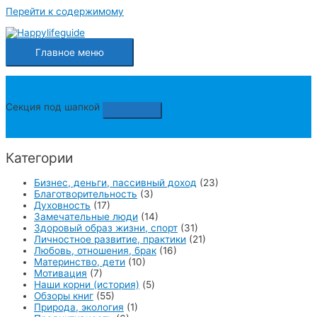
Перейти к содержимому
Главное меню
Секция под шапкой
Категории
Бизнес, деньги, пассивный доход
(23)
Благотворительность
(3)
Духовность
(17)
Замечательные люди
(14)
Здоровый образ жизни, спорт
(31)
Личностное развитие, практики
(21)
Любовь, отношения, брак
(16)
Материнство, дети
(10)
Мотивация
(7)
Наши корни (история)
(5)
Обзоры книг
(55)
Природа, экология
(1)