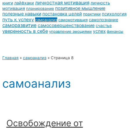
личностная мотивация
лайфхаки
личность
книги
позитивное мышление
мотивация
планирование
полезные навыки
постановка целей
психология
практики
путь к успеху
самопознание
самоанализ
самомотивация
саморазвитие
самосовершенствование
счастье
уверенность в себе
успех
управление эмоциями
финансы
Главная
»
самоанализ
»
Страница 8
самоанализ
Освобождение от