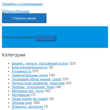
Перейти к содержимому
Главное меню
Секция под шапкой
Категории
Бизнес, деньги, пассивный доход
(23)
Благотворительность
(3)
Духовность
(17)
Замечательные люди
(14)
Здоровый образ жизни, спорт
(31)
Личностное развитие, практики
(21)
Любовь, отношения, брак
(16)
Материнство, дети
(10)
Мотивация
(7)
Наши корни (история)
(5)
Обзоры книг
(55)
Природа, экология
(1)