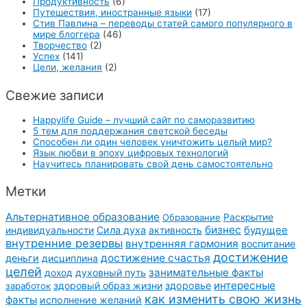
Продуктивность
(6)
Путешествия, иностранные языки
(17)
Стив Павлина – переводы статей самого популярного в
мире блоггера
(46)
Творчество
(2)
Успех
(141)
Цели, желания
(2)
Свежие записи
Happylife Guide – лучший сайт по саморазвитию
5 тем для поддержания светской беседы
Способен ли один человек уничтожить целый мир?
Язык любви в эпоху цифровых технологий
Научитесь планировать свой день самостоятельно
Метки
Альтернативное образование
Образование
Раскрытие
бизнес
Сила духа
активность
будущее
индивидуальности
внутренние резервы
внутренняя гармония
воспитание
достижение
достижение счастья
деньги
дисциплина
целей
занимательные факты
духовный путь
доход
интересные
здоровый образ жизни
здоровье
заработок
как изменить свою жизнь
факты
исполнение желаний