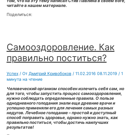
том, что на эту тему написал Стив Павлина в своем боге,
читайте в нашем материале.
Поделиться:
Самооздоровление. Как
правильно поститься?
Успех
/ От
Дмитрий Кривобоков
/
11.02.2016
08.11.2019
/
1
минута на чтение
Человеческий организм способен излечить себя сам, но
для того, чтобы запустить процесс самооздоровления,
нужно соблюдать определенные правила. О пользе
однодневного голодания знали еще древние врачи и
успешно применяли его для лечения самых разных
недугов. Лечебное голодание – простой и доступный
способ поправить здоровье, однако нужно знать, как
правильно поститься, чтобы достичь наилучших
результатов!