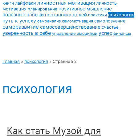
личностная мотивация
лайфхаки
личность
книги
позитивное мышление
мотивация
планирование
полезные навыки
постановка целей
психология
практики
путь к успеху
самопознание
самоанализ
самомотивация
саморазвитие
самосовершенствование
счастье
уверенность в себе
успех
управление эмоциями
финансы
Главная
»
психология
»
Страница 2
психология
Как стать Музой для